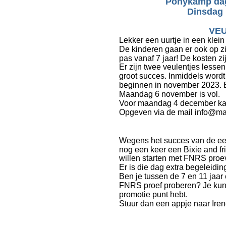
Ponykamp dage
Dinsdag 
VEU
Lekker een uurtje in een klei
De kinderen gaan er ook op zitt
pas vanaf 7 jaar! De kosten zi
Er zijn twee veulentjes lesse
groot succes. Inmiddels word
beginnen in november 2023. E
Maandag 6 november is vol.
Voor maandag 4 december ka
Opgeven via de mail info@man
Wegens het succes van de eers
nog een keer een Bixie and fr
willen starten met FNRS proe
Er is die dag extra begeleidi
Ben je tussen de 7 en 11 jaar 
FNRS proef proberen? Je kunt
promotie punt hebt. 
Stuur dan een appje naar Ire