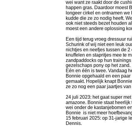
wei want ze raakt door de cush
happen gras. Daardoor moest Bi
longeer cirkel en ontnamen we 
kudde die ze zo nodig heeft. We
ook niet steeds bezet houden a
moest een andere oplossing ko
Een tijd terug vroeg dressuur rui
Schurink of wij niet een leuk ou
nichtjes en neefjes tussen de 2 
knuffelen en stapritjes mee te
zandpaddocks op hun trainings s
gezelschaps pony op het zand.
Eén en één is twee. Vandaag h
Bonnie opgehaald en een paar ki
gemaakt. Hopelijk knapt Bonni
ze zo nog een paar jaartjes van
24 juli 2023: het gaat super met
amazone. Bonnie staat heerlijk 
wei onder de kastanjebomen en 
Bonnie  is niet meer hoefbevan
15 februari 2025: op 31-jarige le
Dennis.